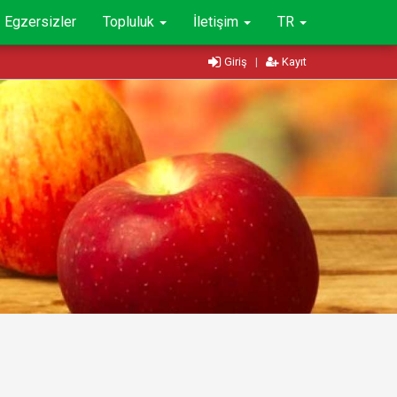
Egzersizler
Topluluk
İletişim
TR
Giriş
|
Kayıt