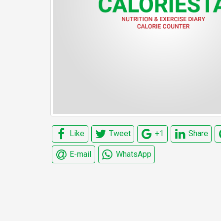
Like
Tweet
+1
Share
E-mail
WhatsApp