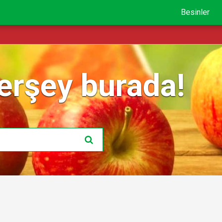
Besinler
erşey burada!