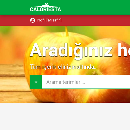
Profil [ Misafir ]
Aradığınız h
Tüm içerik elinizin altında...