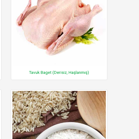
Tavuk Baget (Derisiz, Haşlanmış)