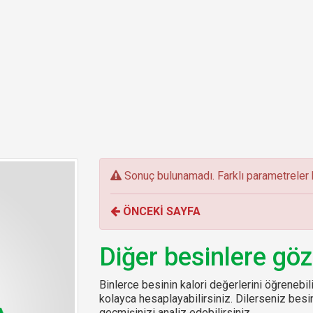
E
Sonuç bulunamadı. Farklı parametreler k
r
r
ÖNCEKİ SAYFA
o
r
:
Diğer besinlere göz
Binlerce besinin kalori değerlerini öğrenebilir
kolayca hesaplayabilirsiniz. Dilerseniz be
geçmişinizi analiz edebilirsiniz.