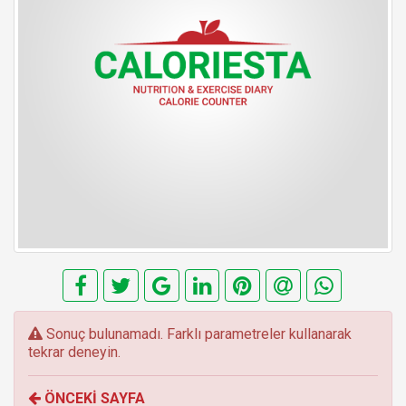
E
Sonuç bulunamadı. Farklı parametreler kullanarak
r
tekrar deneyin.
r
o
ÖNCEKİ SAYFA
r