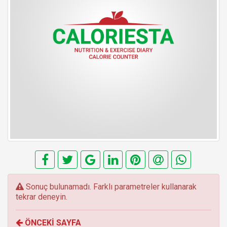
E
Sonuç bulunamadı. Farklı parametreler kullanarak
r
tekrar deneyin.
r
o
ÖNCEKİ SAYFA
r