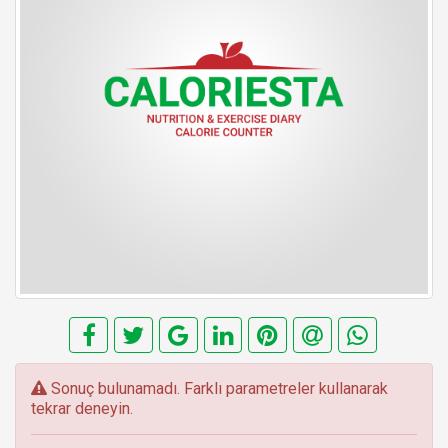
E
Sonuç bulunamadı. Farklı parametreler kullanarak
r
tekrar deneyin.
r
o